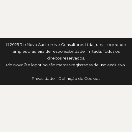
© 2025 Rio Novo Auditores e Consultores Ltda., uma sociedade
simples brasileira de responsabilidade limitada. Todos os
direitos reservados.
Rio Novo® e logotipo são marcas registradas de uso exclusivo.
Privacidade Definição de Cookies